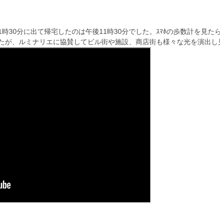
時30分に出て帰宅したのは午後11時30分でした。ｽﾏﾎの歩数計を見た
たが、ルミナリエに協賛してビル街や施設、商店街も様々な光を演出し