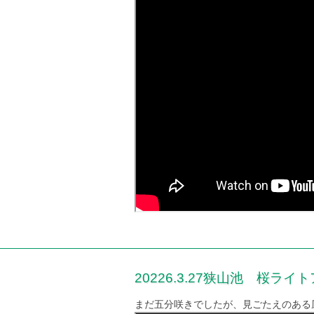
20226.3.27狭山池 桜ライ
まだ五分咲きでしたが、見ごたえのある