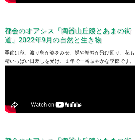
都会のオアシス「陶器山丘陵とあまの街
道」2022年9月の自然と生き物
季節は秋、渡り鳥が姿をみせ、蝶や蜻蛉が飛び回り、花も
精いっぱい日差しを受け、１年で一番賑やかな季節です。