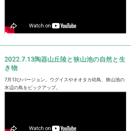
2022.7.13陶器山丘陵と狭山池の自然と生
き物
7月13ひバージョン。ウグイスやオオタカ幼鳥、狭山池の
水辺の鳥をピックアップ。