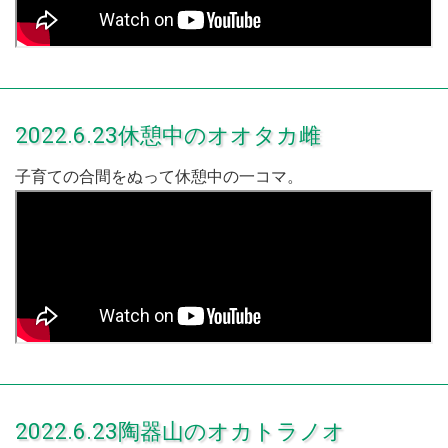
2022.6.23休憩中のオオタカ雌
子育ての合間をぬって休憩中の一コマ。
2022.6.23陶器山のオカトラノオ