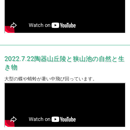
2022.7.22陶器山丘陵と狭山池の自然と生
き物
大型の蝶や蜻蛉が暑い中飛び回っています。