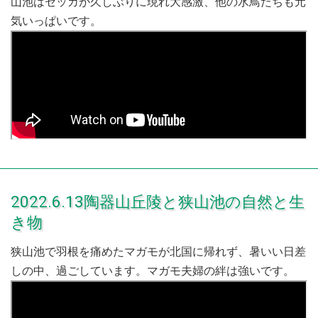
山池はセッカが久しぶりに現れ大感激、他の水鳥たちも元
気いっぱいです。
2022.6.13陶器山丘陵と狭山池の自然と生
き物
狭山池で羽根を痛めたマガモが北国に帰れず、暑いい日差
しの中、過ごしています。マガモ夫婦の絆は強いです。